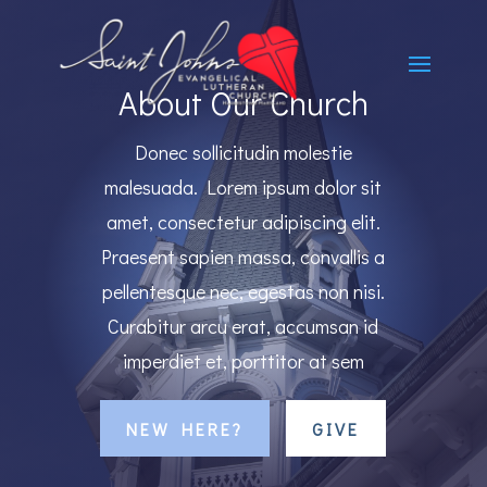
About Our Church
Donec sollicitudin molestie
malesuada. Lorem ipsum dolor sit
amet, consectetur adipiscing elit.
Praesent sapien massa, convallis a
pellentesque nec, egestas non nisi.
Curabitur arcu erat, accumsan id
imperdiet et, porttitor at sem
NEW HERE?
GIVE